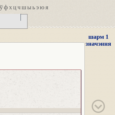
ў
ф
х
ц
ч
ш
ы
ь
э
ю
я
шарм 1
значэння