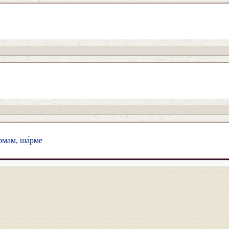
рмам, ша́рме