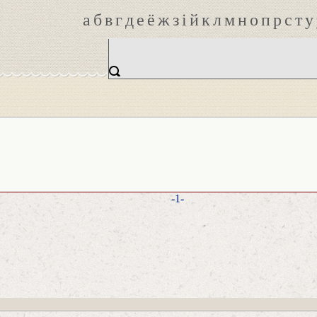
а
б
в
г
д
е
ё
ж
з
і
й
к
л
м
н
о
п
р
с
т
у
-1-