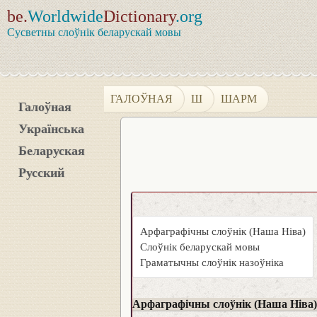
be.
Worldwide
Dictionary
.org
Сусветны слоўнік беларускай мовы
ГАЛОЎНАЯ
Ш
ШАРМ
Галоўная
Українська
Беларуская
Русский
Арфаграфічны слоўнік (Наша Ніва)
Слоўнік беларускай мовы
Граматычны слоўнік назоўніка
Арфаграфічны слоўнік (Наша Ніва)