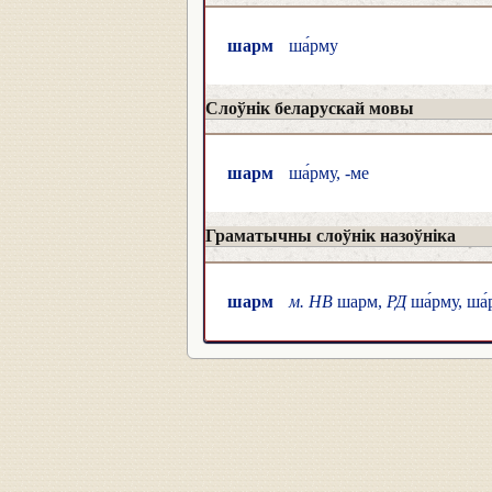
шарм
ша́рму
Слоўнік беларускай мовы
шарм
ша́рму, -ме
Граматычны слоўнік назоўніка
шарм
м. НВ
шарм,
РД
ша́рму, ша́