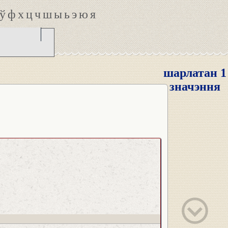
ў
ф
х
ц
ч
ш
ы
ь
э
ю
я
шарлатан 1
значэння