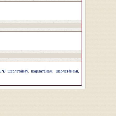
,
РВ
шарлата́наў, шарлата́нам, шарлата́намі,