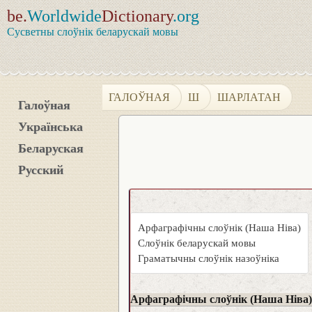
be.
Worldwide
Dictionary
.org
Сусветны слоўнік беларускай мовы
ГАЛОЎНАЯ
Ш
ШАРЛАТАН
Галоўная
Українська
Беларуская
Русский
Арфаграфічны слоўнік (Наша Ніва)
Слоўнік беларускай мовы
Граматычны слоўнік назоўніка
Арфаграфічны слоўнік (Наша Ніва)