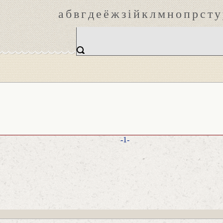
а
б
в
г
д
е
ё
ж
з
і
й
к
л
м
н
о
п
р
с
т
у
-1-