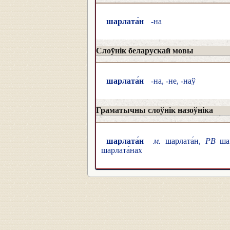
шарлата́н
-на
Слоўнік беларускай мовы
шарлата́н
-на, -не, -наў
Граматычны слоўнік назоўніка
шарлата́н
м.
шарлата́н,
РВ
шар
шарлата́нах