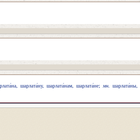
лата́на, шарлата́ну, шарлата́нам, шарлата́не;
мн.
шарлата́ны