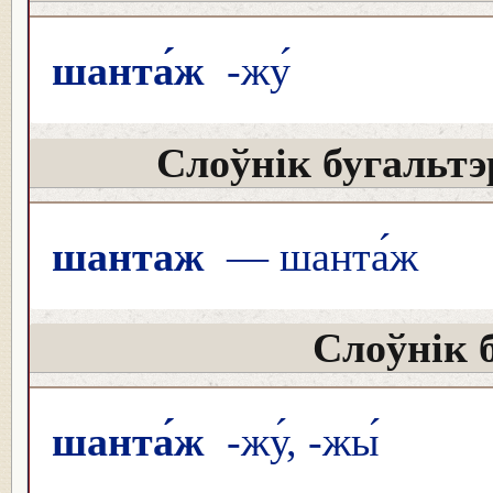
шанта́ж
-жу́
Слоўнік бугальтэ
шантаж
— шанта́ж
Слоўнік 
шанта́ж
-жу́, -жы́