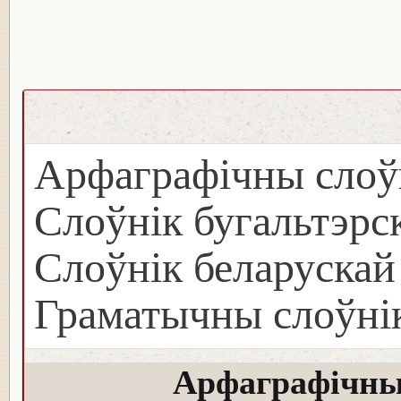
Арфаграфічны слоў
Слоўнік бугальтэрск
Слоўнік беларуска
Граматычны слоўнік
Арфаграфічны