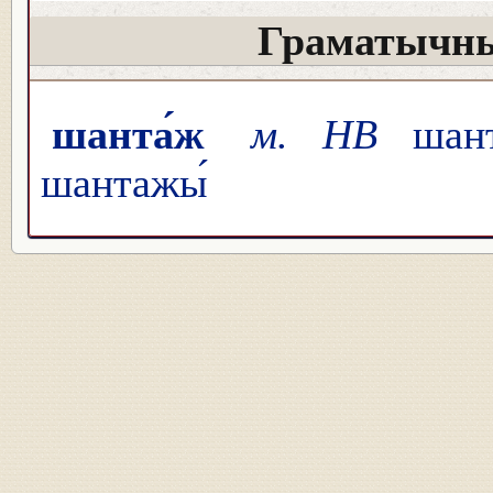
Граматычны
шанта́ж
м. НВ
шант
шантажы́