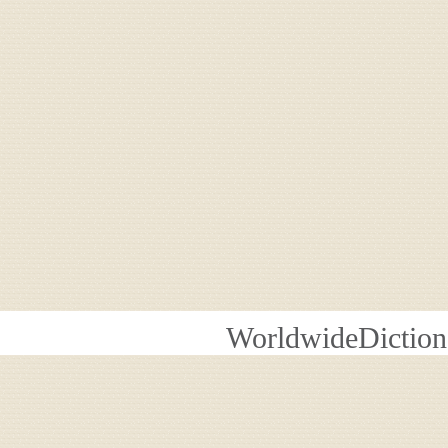
WorldwideDiction