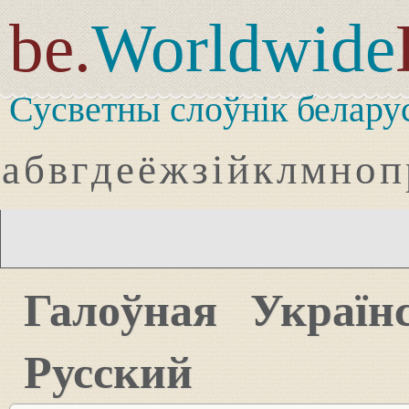
be.
Worldwide
Сусветны слоўнік белару
а
б
в
г
д
е
ё
ж
з
і
й
к
л
м
н
о
п
Галоўная
Україн
Русский