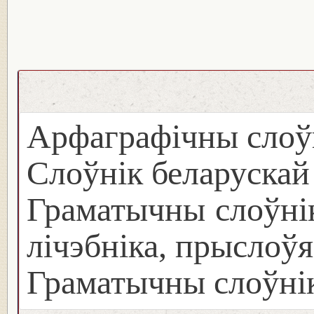
Арфаграфічны слоў
Слоўнік беларуска
Граматычны слоўнік
лічэбніка, прыслоўя
Граматычны слоўнік