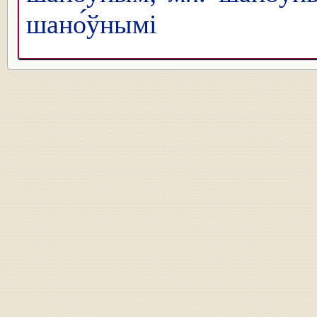
шано́ўнымі