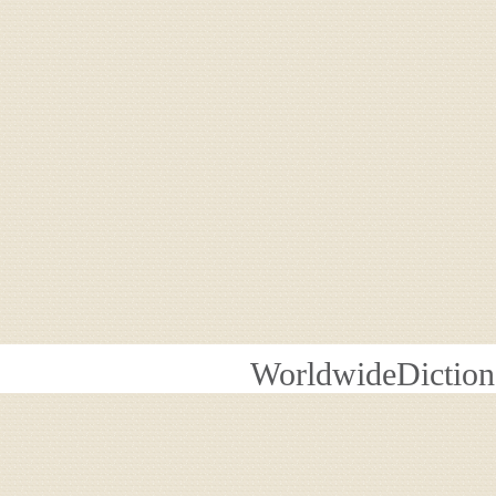
WorldwideDiction