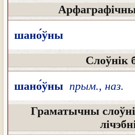
Арфаграфічны
шано́ўны
Слоўнік 
шано́ўны
прым., наз.
Граматычны слоўні
лічэбн