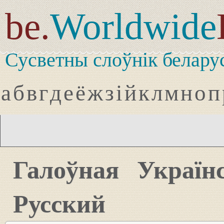
be.
Worldwide
Сусветны слоўнік белару
а
б
в
г
д
е
ё
ж
з
і
й
к
л
м
н
о
п
Галоўная
Україн
Русский