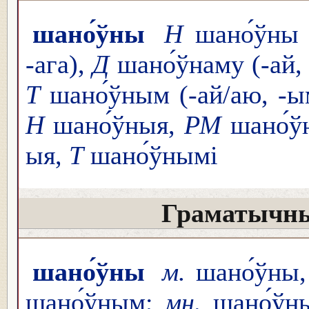
шано́ўны
Н
шано́ўны (
-ага),
Д
шано́ўнаму (-ай,
Т
шано́ўным (-ай/аю, -ы
Н
шано́ўныя,
РМ
шано́ў
ыя,
Т
шано́ўнымі
Граматычны
шано́ўны
м.
шано́ўны
шано́ўным;
мн.
шано́ўн