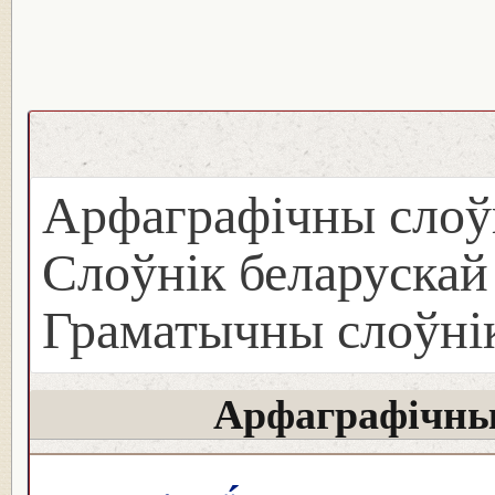
Арфаграфічны слоў
Слоўнік беларуска
Граматычны слоўнік
Арфаграфічны