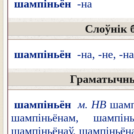
шампіньё́н
-на
Слоўнік 
шампіньён
-на, -не, -н
Граматычны
шампіньён
м. НВ
шампі
шампіньёнам, шампі
шампіньёнаў, шампіньён