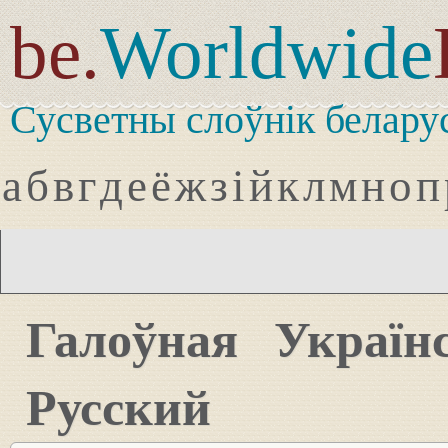
be.
Worldwide
Сусветны слоўнік белару
а
б
в
г
д
е
ё
ж
з
і
й
к
л
м
н
о
п
Галоўная
Україн
Русский