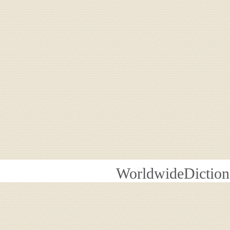
WorldwideDiction