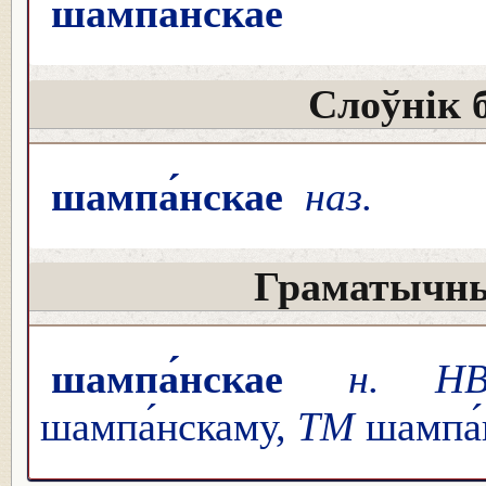
шампа́нскае
Слоўнік 
шампа́нскае
наз.
Граматычны
шампа́нскае
н. Н
шампа́нскаму,
ТМ
шампа́