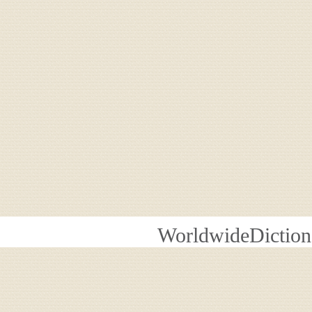
WorldwideDiction