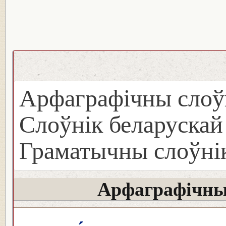
Арфаграфічны слоў
Слоўнік беларуска
Граматычны слоўнік
Арфаграфічны