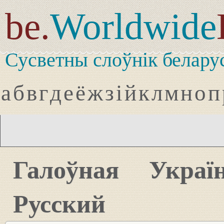
be.
Worldwide
Сусветны слоўнік белару
а
б
в
г
д
е
ё
ж
з
і
й
к
л
м
н
о
п
Галоўная
Украї
Русский