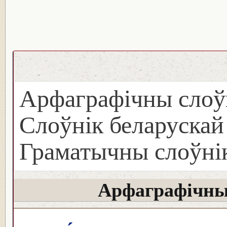
Арфаграфічны слоў
Слоўнік беларуска
Граматычны слоўнік
Арфаграфічны