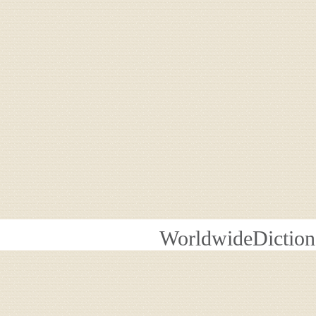
WorldwideDiction