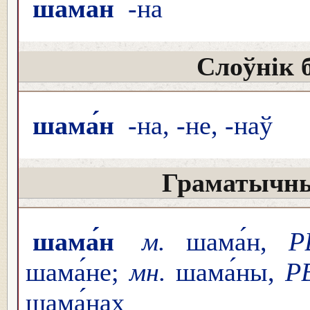
шама́н
-на
Слоўнік 
шама́н
-на, -не, -наў
Граматычны
шама́н
м.
шама́н,
Р
шама́не;
мн.
шама́ны,
Р
шама́нах