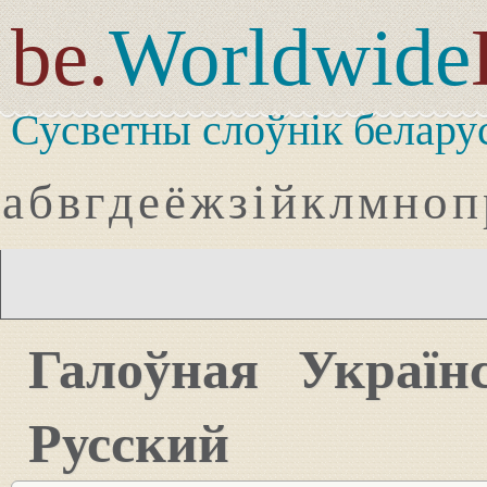
be.
Worldwide
Сусветны слоўнік белару
а
б
в
г
д
е
ё
ж
з
і
й
к
л
м
н
о
п
Галоўная
Україн
Русский