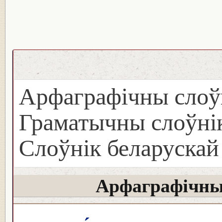
Арфаграфічны слоў
Граматычны слоўнік
Слоўнік беларуска
Арфаграфічны