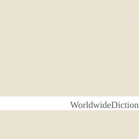
WorldwideDiction