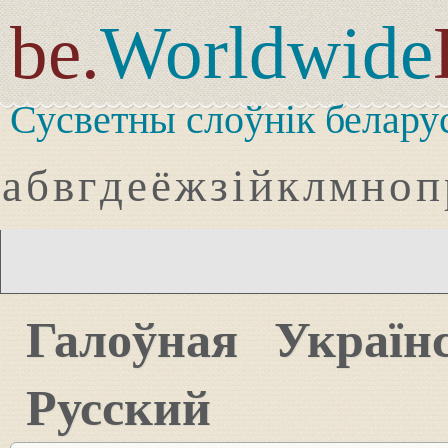
be.
Worldwide
Сусветны слоўнік белару
а
б
в
г
д
е
ё
ж
з
і
й
к
л
м
н
о
п
Галоўная
Україн
Русский