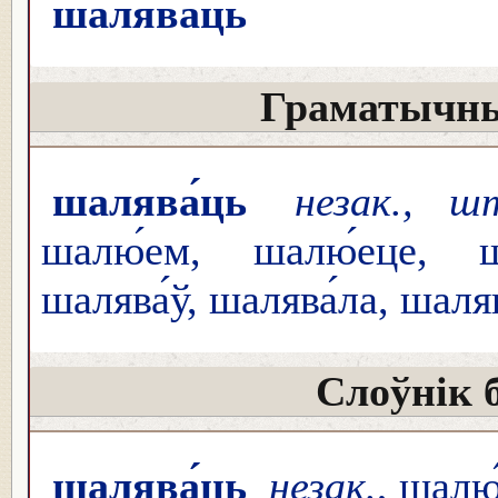
шалява́ць
Граматычны
шалява́ць
незак., ш
шалю́ем, шалю́еце, ш
шалява́ў, шалява́ла, шаля
Слоўнік 
шалява́ць
незак.
, шалю