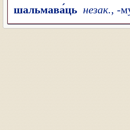
шальмава́ць
незак.
, -м