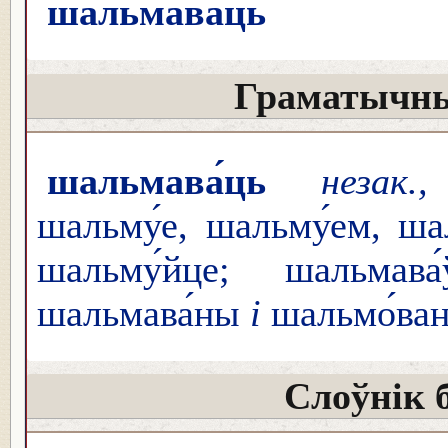
шальмава́ць
Граматычны
шальмава́ць
незак.
шальму́е, шальму́ем, ша
шальму́йце; шальмава́
шальмава́ны
і
шальмо́ва
Слоўнік 