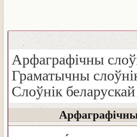
Арфаграфічны слоў
Граматычны слоўнік
Слоўнік беларуска
Арфаграфічны