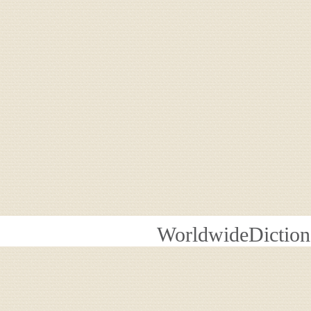
WorldwideDiction