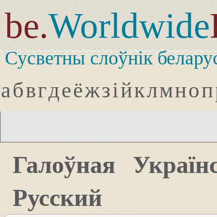
be.
Worldwide
Сусветны слоўнік белару
а
б
в
г
д
е
ё
ж
з
і
й
к
л
м
н
о
п
Галоўная
Україн
Русский