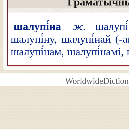
Граматычны
шалупі́на
ж.
шалупі́
шалупі́ну, шалупі́най (-
шалупі́нам, шалупі́намі, 
WorldwideDiction