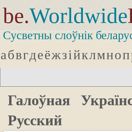
be.
Worldwide
Сусветны слоўнік белару
а
б
в
г
д
е
ё
ж
з
і
й
к
л
м
н
о
п
Галоўная
Україн
Русский