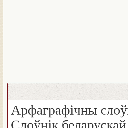
Арфаграфічны слоў
Слоўнік беларуска