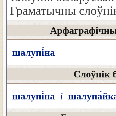
Граматычны слоўнік
Арфаграфічны
шалупі́на
Слоўнік 
шалупі́на
і
шалупа́йк