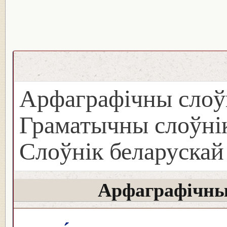
Арфаграфічны слоў
Граматычны слоўнік
Слоўнік беларуска
Арфаграфічны