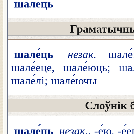
шале́ць
Граматычны
шале́ць
незак.
шале́ю
шале́еце, шале́юць; шал
шале́лі; шале́ючы
Слоўнік 
шале́ць
незак.
, -е́ю, -е́