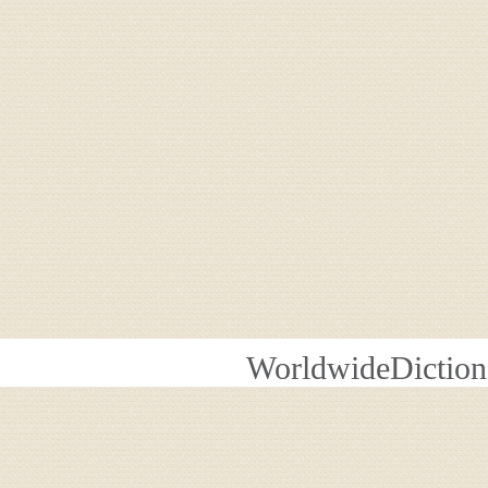
WorldwideDiction