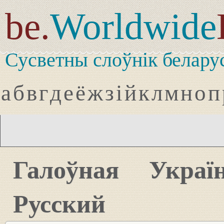
be.
Worldwide
Сусветны слоўнік белару
а
б
в
г
д
е
ё
ж
з
і
й
к
л
м
н
о
п
Галоўная
Украї
Русский