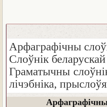
Арфаграфічны слоў
Слоўнік беларуска
Граматычны слоўнік
лічэбніка, прыслоўя
Арфаграфічны