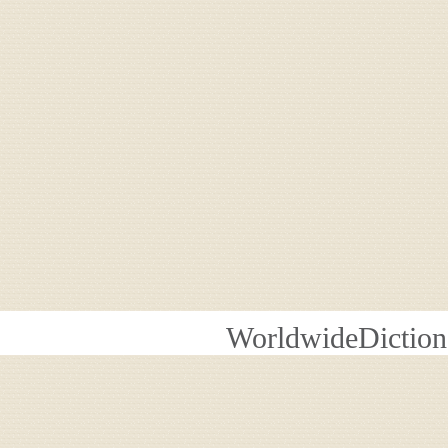
WorldwideDiction