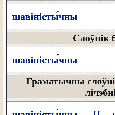
шавіністы́чны
Слоўнік 
шавіністы́чны
Граматычны слоўні
лічэбн
шавіністы́чны
Н
ша