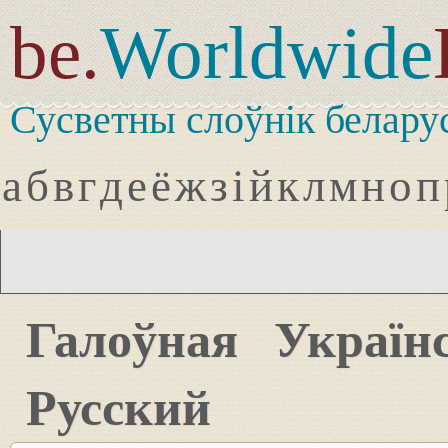
be.
Worldwide
Сусветны слоўнік белару
а
б
в
г
д
е
ё
ж
з
і
й
к
л
м
н
о
п
Галоўная
Україн
Русский