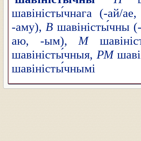
шавіністы́чнага (-ай/ае,
-аму),
В
шавіністы́чны (-
аю, -ым),
М
шавініс
шавіністы́чныя,
РМ
шаві
шавіністы́чнымі