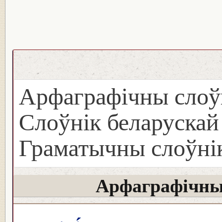
Арфаграфічны слоў
Слоўнік беларуска
Граматычны слоўнік
Арфаграфічны