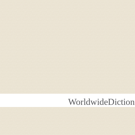
WorldwideDiction