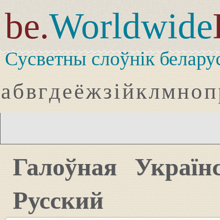
be.
Worldwide
Сусветны слоўнік белару
а
б
в
г
д
е
ё
ж
з
і
й
к
л
м
н
о
п
Галоўная
Україн
Русский