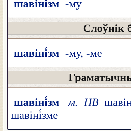
шавіні́зм
-му
Слоўнік 
шавіні́зм
-му, -ме
Граматычны
шавіні́зм
м. НВ
шавін
шавіні́зме