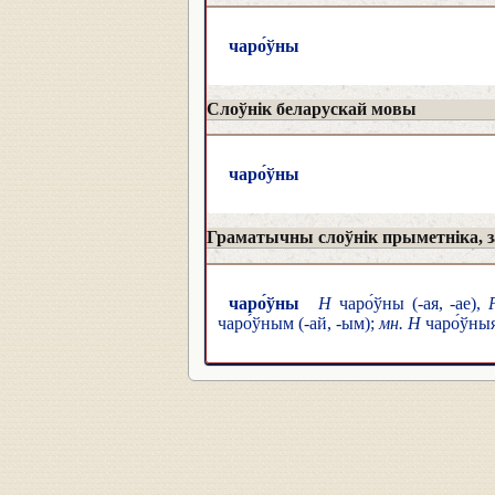
чаро́ўны
Слоўнік беларускай мовы
чаро́ўны
Граматычны слоўнік прыметніка, за
чаро́ўны
Н
чаро́ўны (-ая, -ае),
чаро́ўным (-ай, -ым);
мн. Н
чаро́ўны