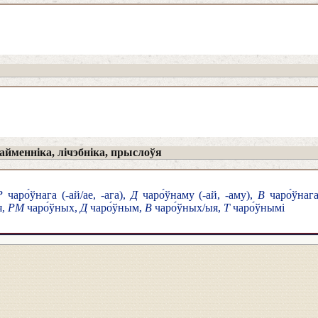
йменніка, лічэбніка, прыслоўя
Р
чаро́ўнага (-ай/ае, -ага),
Д
чаро́ўнаму (-ай, -аму),
В
чаро́ўнага
я,
РМ
чаро́ўных,
Д
чаро́ўным,
В
чаро́ўных/ыя,
Т
чаро́ўнымі