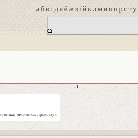
а
б
в
г
д
е
ё
ж
з
і
й
к
л
м
н
о
п
р
с
т
у
-1-
енніка, лічэбніка, прыслоўя