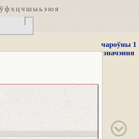
ў
ф
х
ц
ч
ш
ы
ь
э
ю
я
чароўны 1
значэння