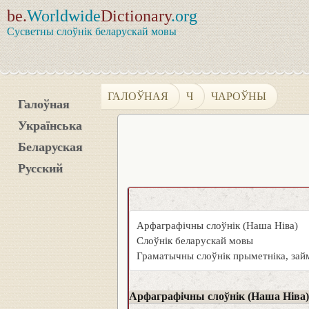
be.
Worldwide
Dictionary
.org
Сусветны слоўнік беларускай мовы
ГАЛОЎНАЯ
Ч
ЧАРОЎНЫ
Галоўная
Українська
Беларуская
Русский
Арфаграфічны слоўнік (Наша Ніва)
Слоўнік беларускай мовы
Граматычны слоўнік прыметніка, займ
Арфаграфічны слоўнік (Наша Ніва)