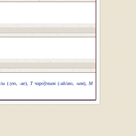
/ы (-ую, -ае),
Т
чаро́ўным (-ай/аю, -ым),
М