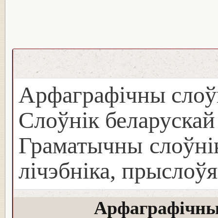
Арфаграфічны слоў
Слоўнік беларуска
Граматычны слоўнік
лічэбніка, прыслоўя
Арфаграфічны