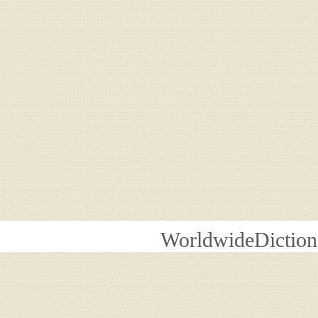
WorldwideDiction