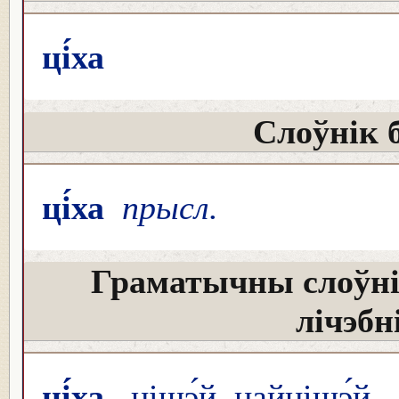
ці́ха
Слоўнік 
ці́ха
прысл.
Граматычны слоўні
лічэбн
ці́ха
, цішэ́й, найцішэ́й