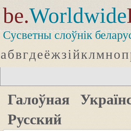
be.
Worldwide
Сусветны слоўнік белару
а
б
в
г
д
е
ё
ж
з
і
й
к
л
м
н
о
п
Галоўная
Україн
Русский