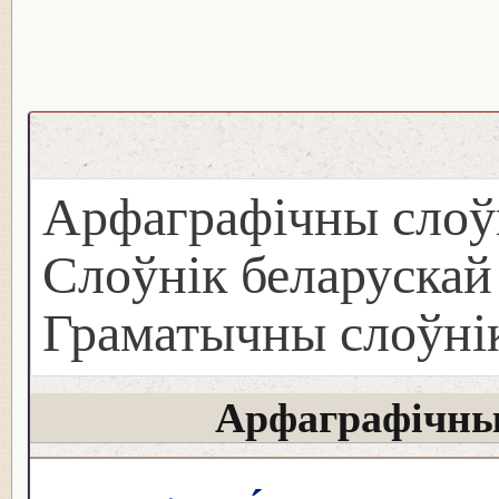
Арфаграфічны слоў
Слоўнік беларуска
Граматычны слоўнік
Арфаграфічны