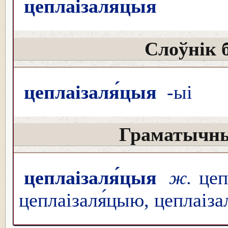
цеплаізаля́цыя
Слоўнік 
цеплаізаля́цыя
-ыі
Граматычны
цеплаізаля́цыя
ж.
цеп
цеплаізаля́цыю, цеплаіза