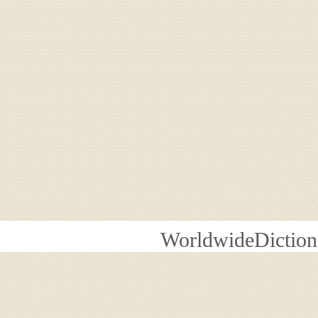
WorldwideDiction