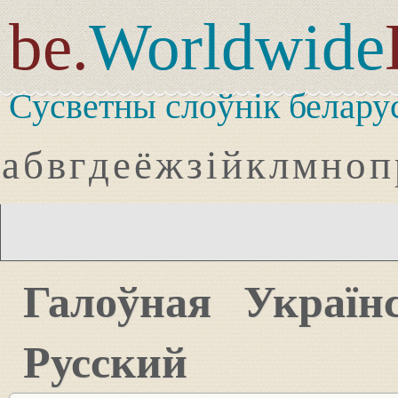
be.
Worldwide
Сусветны слоўнік белару
а
б
в
г
д
е
ё
ж
з
і
й
к
л
м
н
о
п
Галоўная
Україн
Русский