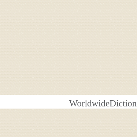
WorldwideDiction