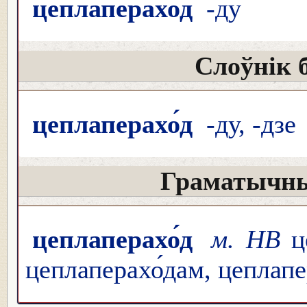
цеплаперахо́д
-ду
Слоўнік 
цеплаперахо́д
-ду, -дзе
Граматычны
цеплаперахо́д
м. НВ
це
цеплаперахо́дам, цеплапе