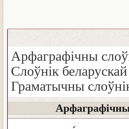
Арфаграфічны слоў
Слоўнік беларуска
Граматычны слоўнік
Арфаграфічны