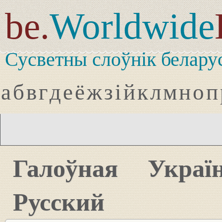
be.
Worldwide
Сусветны слоўнік белару
а
б
в
г
д
е
ё
ж
з
і
й
к
л
м
н
о
п
Галоўная
Украї
Русский