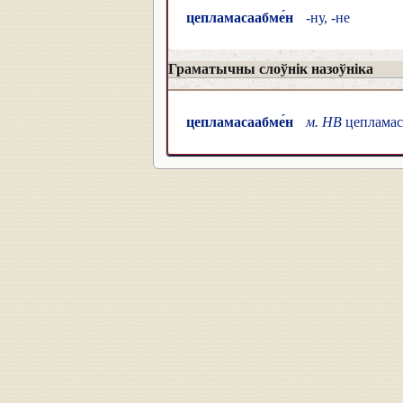
цепламасаабме́н
-ну, -не
Граматычны слоўнік назоўніка
цепламасаабме́н
м. НВ
цепламас