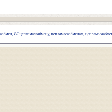
аабме́н,
РД
цепламасаабме́ну, цепламасаабме́нам, цепламасаабме́