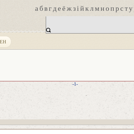
а
б
в
г
д
е
ё
ж
з
і
й
к
л
м
н
о
п
р
с
т
у
ЕН
-1-