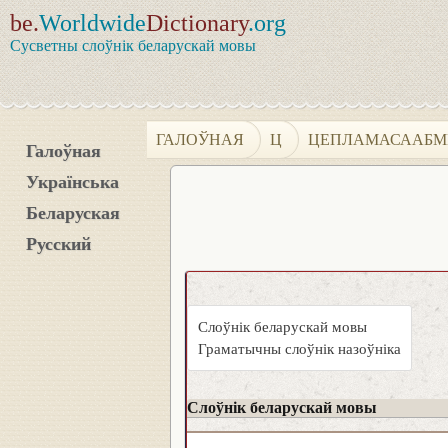
be.
Worldwide
Dictionary
.org
Сусветны слоўнік беларускай мовы
ГАЛОЎНАЯ
Ц
ЦЕПЛАМАСААБМ
Галоўная
Українська
Беларуская
Русский
Слоўнік беларускай мовы
Граматычны слоўнік назоўніка
Слоўнік беларускай мовы