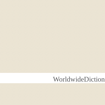
WorldwideDiction