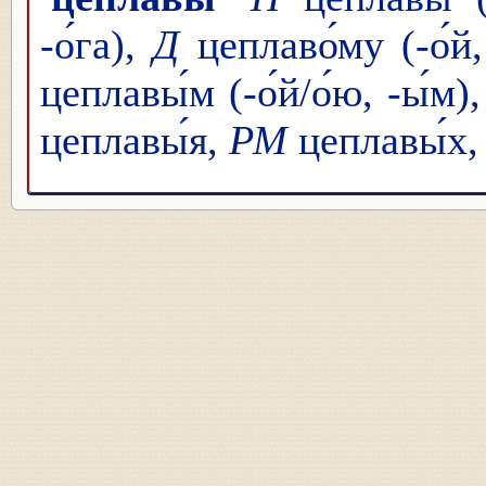
-о́га),
Д
цеплаво́му (-о́й,
цеплавы́м (-о́й/о́ю, -ы́м)
цеплавы́я,
РМ
цеплавы́х