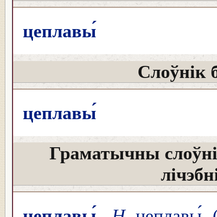
цеплавы́
Слоўнік 
цеплавы́
Граматычны слоўні
лічэбн
цеплавы́
Н
цеплавы́ (-