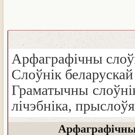
Арфаграфічны слоў
Слоўнік беларуска
Граматычны слоўнік
лічэбніка, прыслоўя
Арфаграфічны