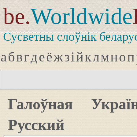
be.
Worldwide
Сусветны слоўнік белару
а
б
в
г
д
е
ё
ж
з
і
й
к
л
м
н
о
п
Галоўная
Украї
Русский