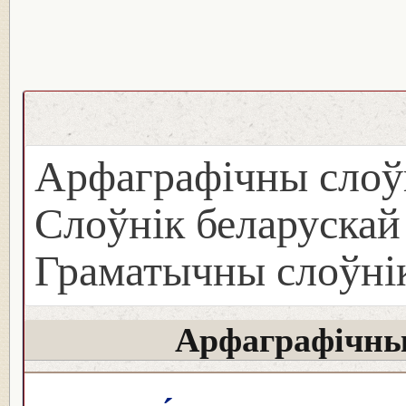
Арфаграфічны слоў
Слоўнік беларуска
Граматычны слоўнік
Арфаграфічны