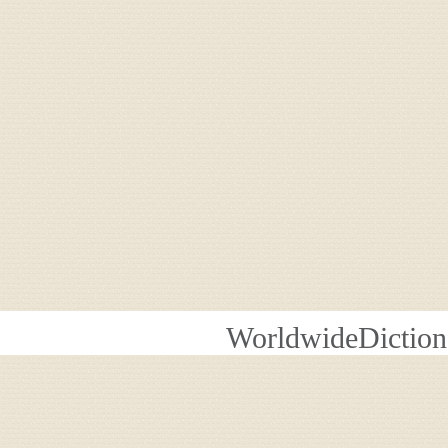
WorldwideDiction