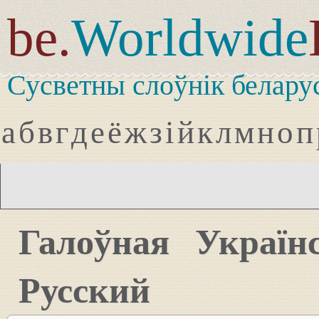
be.
Worldwide
Сусветны слоўнік белару
а
б
в
г
д
е
ё
ж
з
і
й
к
л
м
н
о
п
Галоўная
Україн
Русский