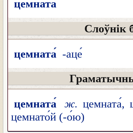
цемната́
Слоўнік 
цемната́
-аце́
Граматычны
цемната́
ж.
цемната́, 
цемнато́й (-о́ю)