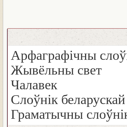
Арфаграфічны слоў
Жывёльны свет
Чалавек
Слоўнік беларуска
Граматычны слоўнік