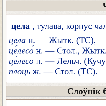
цела
, тулава, корпус ча
цела
н. — Жытк. (ТС),
це́лесо́
н. — Стол., Жытк.
це́лесо
н. — Лельч. (Кучу
плоць
ж. — Стол. (ТС).
Слоўнік 