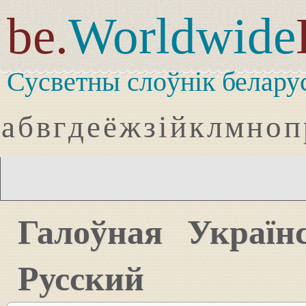
be.
Worldwide
Сусветны слоўнік белару
а
б
в
г
д
е
ё
ж
з
і
й
к
л
м
н
о
п
Галоўная
Україн
Русский