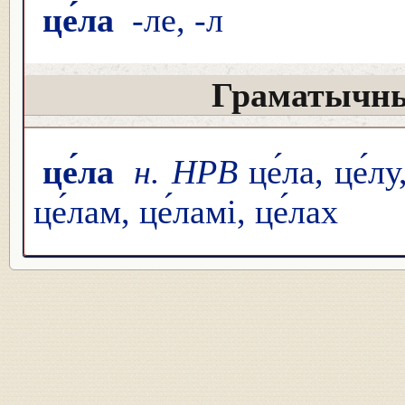
це́ла
-ле, -л
Граматычны
це́ла
н. НРВ
це́ла, це́лу
це́лам, це́ламі, це́лах