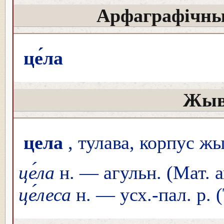
Арфаграфічны
це́ла
Жыв
цела
, тулава, корпус ж
це́ла
н. — агульн. (Мат. а
це́леса
н. — усх.-пал. р. 