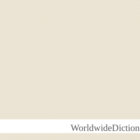
WorldwideDiction