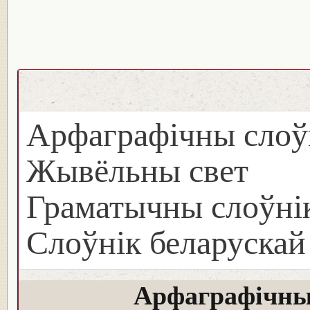
Арфаграфічны слоў
Жывёльны свет
Граматычны слоўнік
Слоўнік беларуска
Арфаграфічны