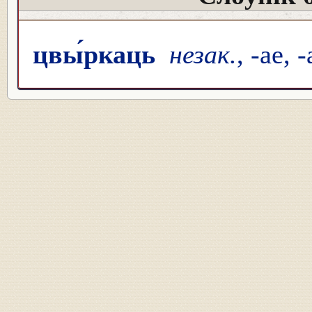
цвы́ркаць
незак.
, -ае, 