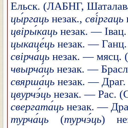
Ельск. (ЛАБНГ, Шаталава
цы́ргаць
незак.,
сві́ргаць
цвіры́каць
незак. — Івац
цыкаце́ць
незак. — Ганц.
свірча́ць
незак. — мясц. (
чвырча́ць
незак. — Брасл
свярша́ць
незак. — Драг. (
цвурчэ́ць
незак. — Рас. (
свергата́ць
незак. — Драг
турча́ць
(
турчэ́ць
) не