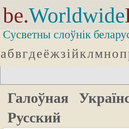
be.
Worldwide
Сусветны слоўнік белару
а
б
в
г
д
е
ё
ж
з
і
й
к
л
м
н
о
п
Галоўная
Україн
Русский