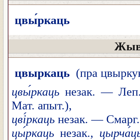
цвы́ркаць
Жыв
цвыркаць
(пра цвыркун
цвы́ркаць
незак. — Леп.
Мат. апыт.),
цві́ркаць
незак. — Смарг.
цы́ркаць
незак.,
цырча́ц