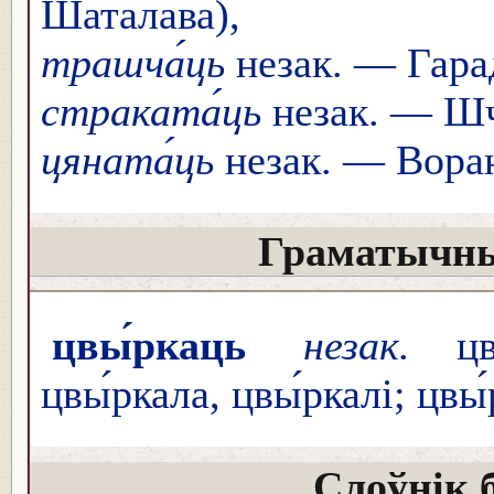
Шаталава),
трашча́ць
незак. — Гара
страката́ць
незак. — Шч
цяната́ць
незак. — Воран.
Граматычны
цвы́ркаць
незак.
цвы
цвы́ркала, цвы́ркалі; цв
Слоўнік 