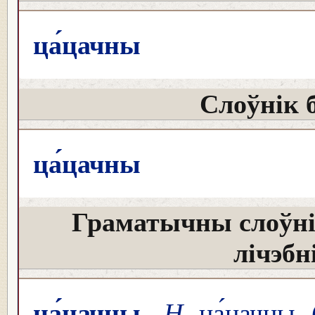
ца́цачны
Слоўнік 
ца́цачны
Граматычны слоўні
лічэбн
ца́цачны
Н
ца́цачны (