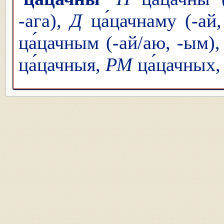
-ага),
Д
ца́цачнаму (-ай
ца́цачным (-ай/аю, -ым)
ца́цачныя,
РМ
ца́цачных