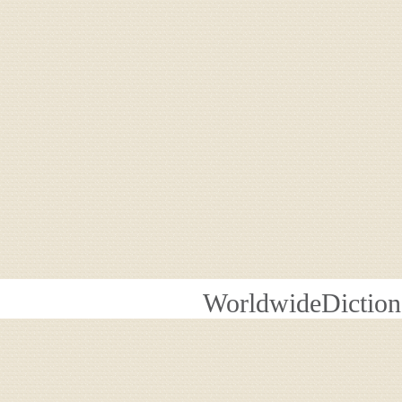
WorldwideDiction