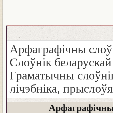
Арфаграфічны слоў
Слоўнік беларуска
Граматычны слоўнік
лічэбніка, прыслоўя
Арфаграфічны