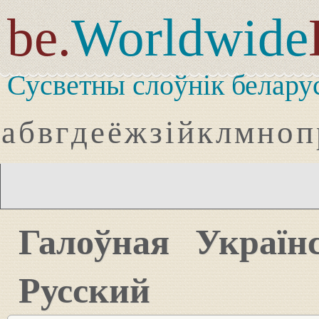
be.
Worldwide
Сусветны слоўнік белару
а
б
в
г
д
е
ё
ж
з
і
й
к
л
м
н
о
п
Галоўная
Україн
Русский