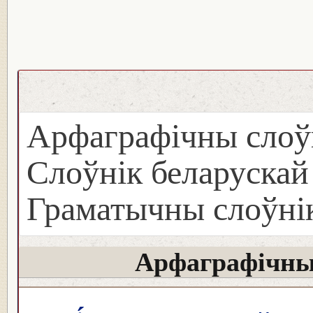
Арфаграфічны слоў
Слоўнік беларуска
Граматычны слоўнік
Арфаграфічны