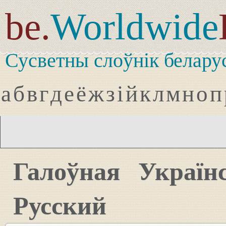
be.
Worldwide
Сусветны слоўнік белару
а
б
в
г
д
е
ё
ж
з
і
й
к
л
м
н
о
п
Галоўная
Україн
Русский