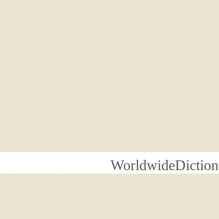
WorldwideDiction