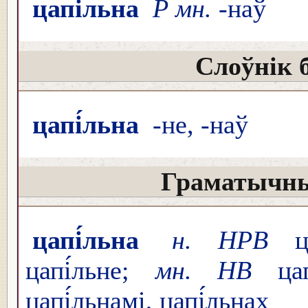
цапі́льна
Р мн.
-наў
Слоўнік 
цапі́льна
-не, -наў
Граматычны
цапі́льна
н. НРВ
цап
цапі́льне;
мн. НВ
цапі
цапі́льнамі, цапі́льнах