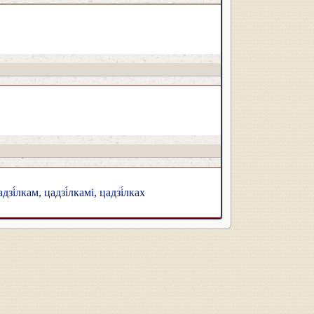
адзі́лкам, цадзі́лкамі, цадзі́лках