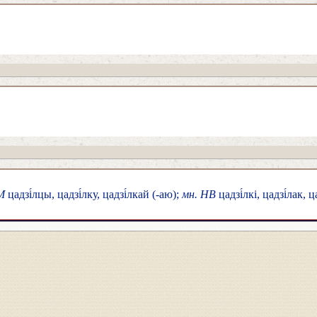
М
цадзі́лцы, цадзі́лку, цадзі́лкай (-аю);
мн. НВ
цадзі́лкі, цадзі́лак, ц