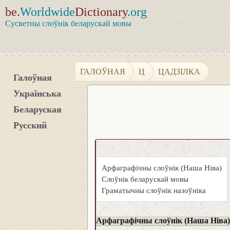
be.
Worldwide
Dictionary
.org
Сусветны слоўнік беларускай мовы
ГАЛОЎНАЯ
Ц
ЦАДЗІЛКА
Галоўная
Українська
Беларуская
Русский
Арфаграфічны слоўнік (Наша Ніва)
Слоўнік беларускай мовы
Граматычны слоўнік назоўніка
Арфаграфічны слоўнік (Наша Ніва)