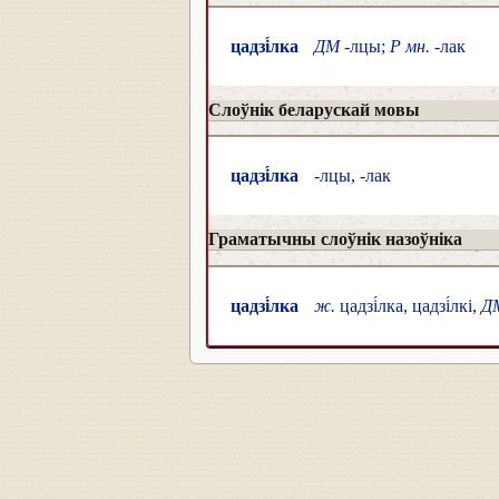
цадзі́лка
ДМ
-лцы;
Р мн.
-лак
Слоўнік беларускай мовы
цадзі́лка
-лцы, -лак
Граматычны слоўнік назоўніка
цадзі́лка
ж.
цадзі́лка, цадзі́лкі,
Д