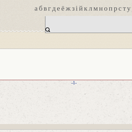
а
б
в
г
д
е
ё
ж
з
і
й
к
л
м
н
о
п
р
с
т
у
-1-