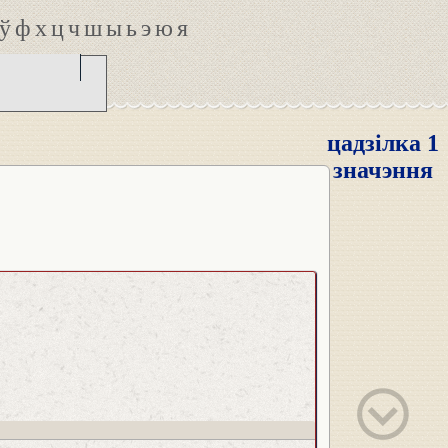
ў
ф
х
ц
ч
ш
ы
ь
э
ю
я
цадзілка 1
значэння