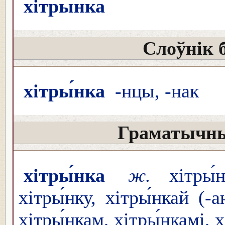
хітры́нка
Слоўнік 
хітры́нка
-нцы, -нак
Граматычны
хітры́нка
ж.
хітры́н
хітры́нку, хітры́нкай (-
хітры́нкам, хітры́нкамі, 