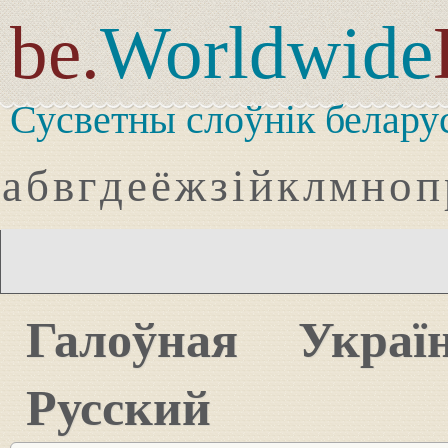
be.
Worldwide
Сусветны слоўнік белару
а
б
в
г
д
е
ё
ж
з
і
й
к
л
м
н
о
п
Галоўная
Украї
Русский