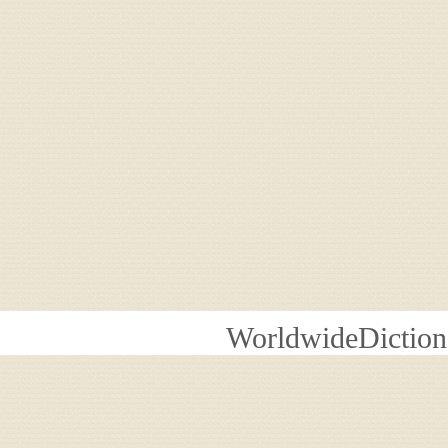
WorldwideDiction