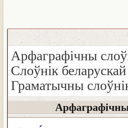
Арфаграфічны слоў
Слоўнік беларуска
Граматычны слоўнік
Арфаграфічны