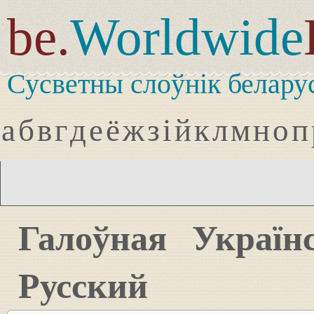
be.
Worldwide
Сусветны слоўнік белару
а
б
в
г
д
е
ё
ж
з
і
й
к
л
м
н
о
п
Галоўная
Україн
Русский