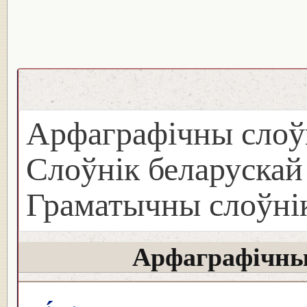
Арфаграфічны слоў
Слоўнік беларуска
Граматычны слоўнік
Арфаграфічны