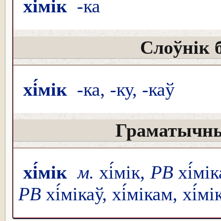
хі́мік
-ка
Слоўнік 
хі́мік
-ка, -ку, -каў
Граматычны
хі́мік
м.
хі́мік,
РВ
хі́мі
РВ
хі́мікаў, хі́мікам, хі́мі