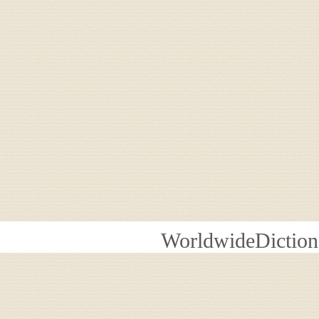
WorldwideDiction