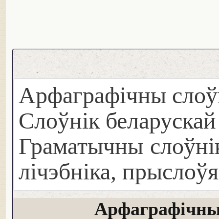
Арфаграфічны слоў
Слоўнік беларуска
Граматычны слоўнік
лічэбніка, прыслоўя
Арфаграфічны