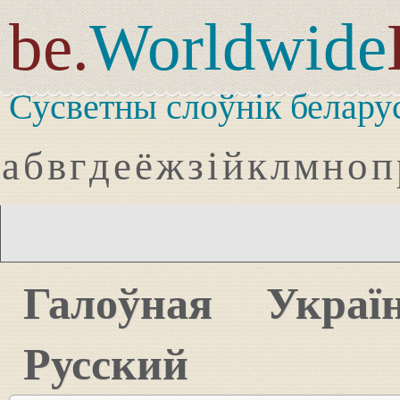
be.
Worldwide
Сусветны слоўнік белару
а
б
в
г
д
е
ё
ж
з
і
й
к
л
м
н
о
п
Галоўная
Украї
Русский