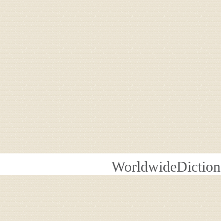
WorldwideDiction