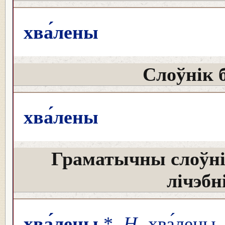
хва́лены
Слоўнік 
хва́лены
Граматычны слоўні
лічэбн
хва́лены
*
Н
хва́лены 