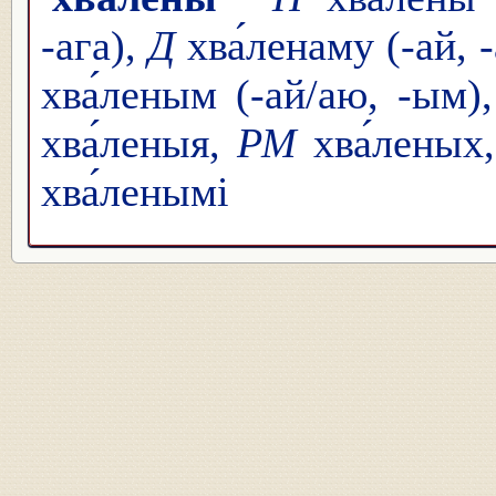
-ага),
Д
хва́ленаму (-ай, 
хва́леным (-ай/аю, -ым)
хва́леныя,
РМ
хва́леных
хва́ленымі