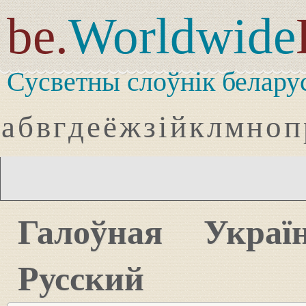
be.
Worldwide
Сусветны слоўнік белару
а
б
в
г
д
е
ё
ж
з
і
й
к
л
м
н
о
п
Галоўная
Украї
Русский