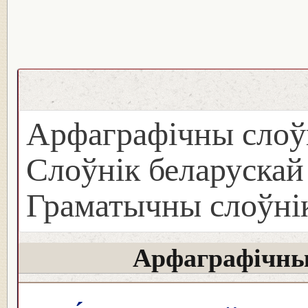
Арфаграфічны слоў
Слоўнік беларуска
Граматычны слоўнік
Арфаграфічны