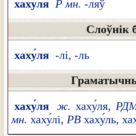
хаху́ля
Р мн.
-ляў
Слоўнік 
хаху́ля
-лі, -ль
Граматычны
хаху́ля
ж.
хаху́ля,
РД
мн.
хаху́лі,
РВ
хаху́ль, хах