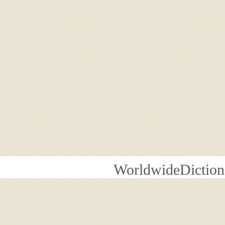
WorldwideDiction