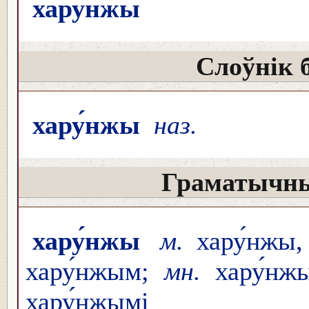
хару́нжы
Слоўнік 
хару́нжы
наз.
Граматычны
хару́нжы
м.
хару́нжы
хару́нжым;
мн.
хару́нж
хару́нжымі