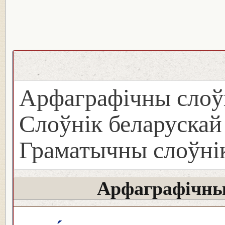
Арфаграфічны слоў
Слоўнік беларуска
Граматычны слоўнік
Арфаграфічны