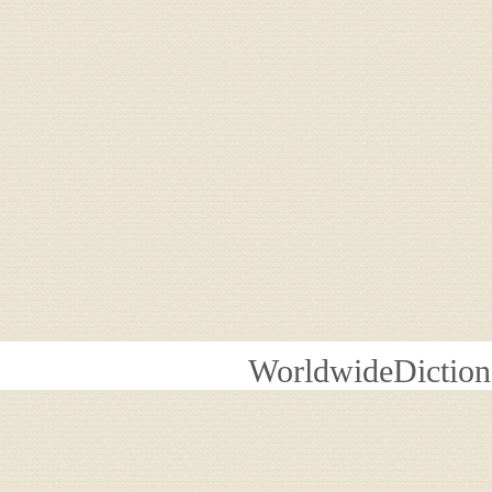
WorldwideDiction