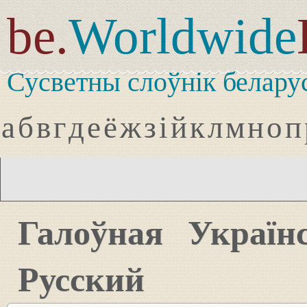
be.
Worldwide
Сусветны слоўнік белару
а
б
в
г
д
е
ё
ж
з
і
й
к
л
м
н
о
п
Галоўная
Україн
Русский