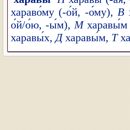
хараво́му (-о́й, -о́му),
В
х
о́й/о́ю, -ы́м),
М
харавы́м (
харавы́х,
Д
харавы́м,
Т
ха