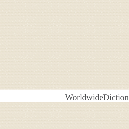
WorldwideDiction