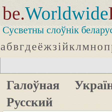
be.
Worldwide
Сусветны слоўнік белару
а
б
в
г
д
е
ё
ж
з
і
й
к
л
м
н
о
п
Галоўная
Украї
Русский