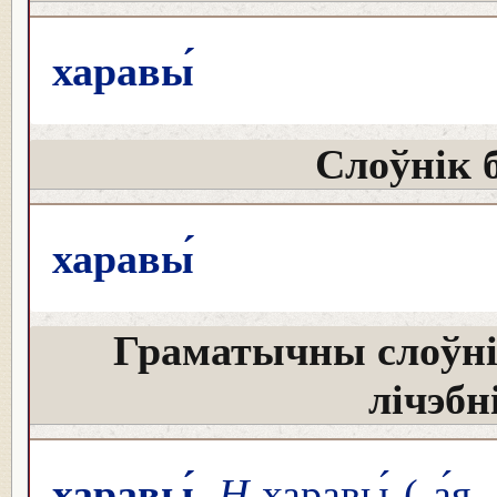
харавы́
Слоўнік 
харавы́
Граматычны слоўні
лічэбн
харавы́
Н
харавы́ (-а́я, 