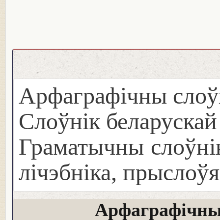
Арфаграфічны слоў
Слоўнік беларуска
Граматычны слоўнік
лічэбніка, прыслоўя
Арфаграфічны