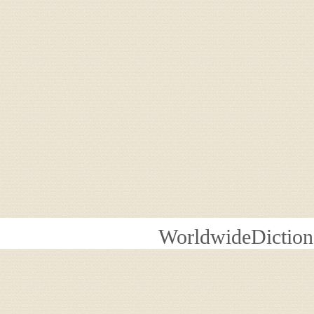
WorldwideDiction