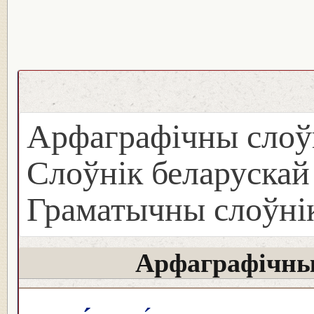
Арфаграфічны слоў
Слоўнік беларуска
Граматычны слоўнік
Арфаграфічны