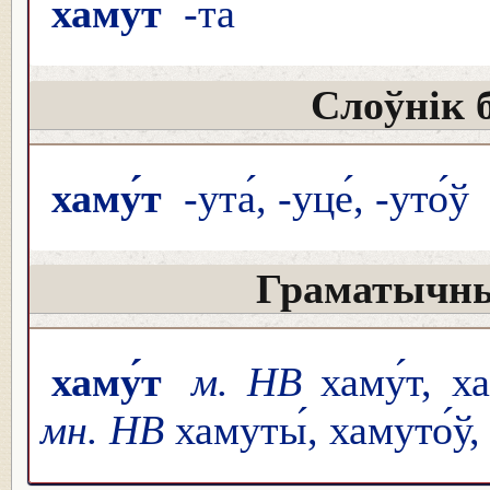
хаму́т
-та́
Слоўнік 
хаму́т
-ута́, -уце́, -уто́ў
Граматычны
хаму́т
м. НВ
хаму́т, ха
мн. НВ
хамуты́, хамуто́ў,