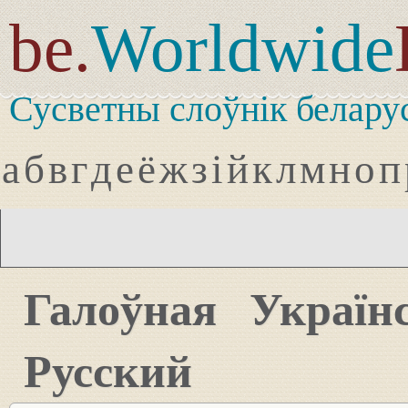
be.
Worldwide
Сусветны слоўнік белару
а
б
в
г
д
е
ё
ж
з
і
й
к
л
м
н
о
п
Галоўная
Україн
Русский