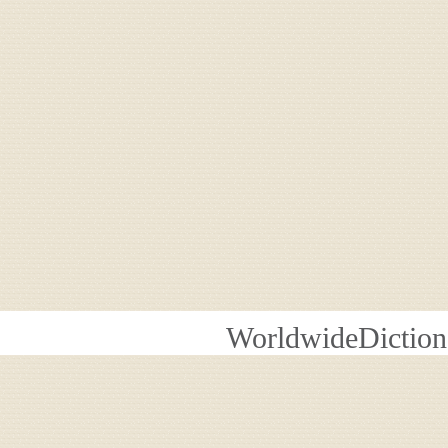
WorldwideDiction