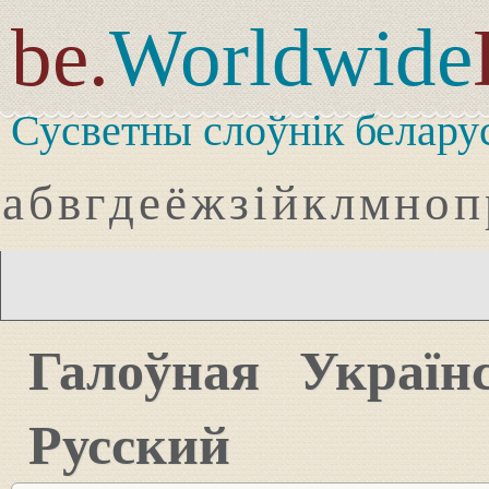
be.
Worldwide
Сусветны слоўнік белару
а
б
в
г
д
е
ё
ж
з
і
й
к
л
м
н
о
п
Галоўная
Україн
Русский