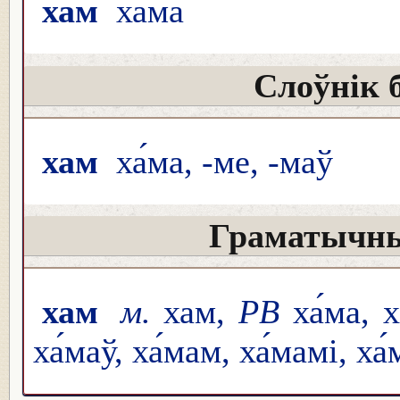
хам
ха́ма
Слоўнік 
хам
ха́ма, -ме, -маў
Граматычны
хам
м.
хам,
РВ
ха́ма, х
ха́маў, ха́мам, ха́мамі, ха