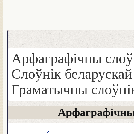
Арфаграфічны слоў
Слоўнік беларуска
Граматычны слоўнік
Арфаграфічны