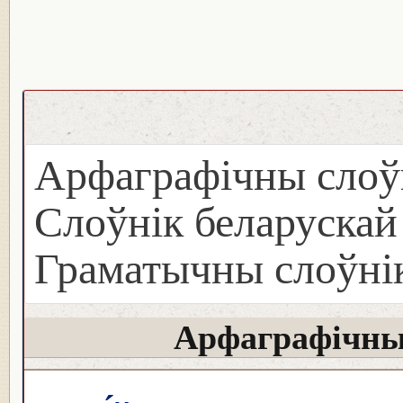
Арфаграфічны слоў
Слоўнік беларуска
Граматычны слоўнік
Арфаграфічны