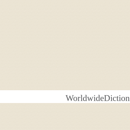
WorldwideDiction