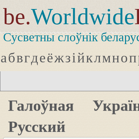
be.
Worldwide
Сусветны слоўнік белару
а
б
в
г
д
е
ё
ж
з
і
й
к
л
м
н
о
п
Галоўная
Украї
Русский