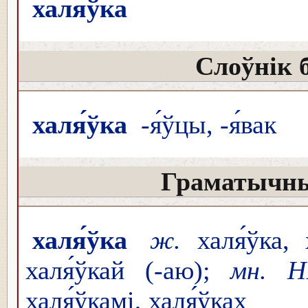
халя́ўка
Слоўнік 
халя́ўка
-я́ўцы, -я́вак
Граматычны
халя́ўка
ж.
халя́ўка, 
халя́ўкай (-аю);
мн. Н
халя́ўкамі, халя́ўках