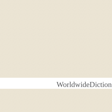
WorldwideDiction