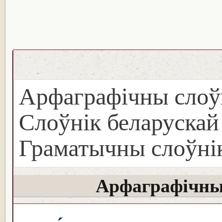
Арфаграфічны слоў
Слоўнік беларуска
Граматычны слоўнік
Арфаграфічны