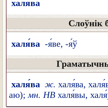
халя́ва
Слоўнік 
халя́ва
-я́ве, -я́ў
Граматычны
халя́ва
ж.
халя́ва, халя
аю);
мн. НВ
халя́вы, халя́