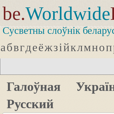
be.
Worldwide
Сусветны слоўнік белару
а
б
в
г
д
е
ё
ж
з
і
й
к
л
м
н
о
п
Галоўная
Украї
Русский