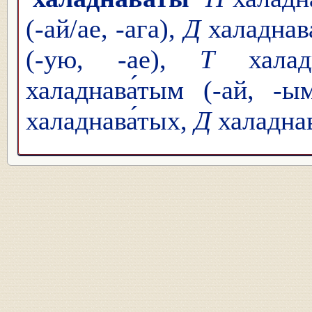
(-ай/ае, -ага),
Д
халаднава
(-ую, -ае),
Т
халадн
халаднава́тым (-ай, -
халаднава́тых,
Д
халадна