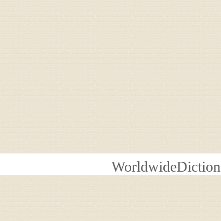
WorldwideDiction