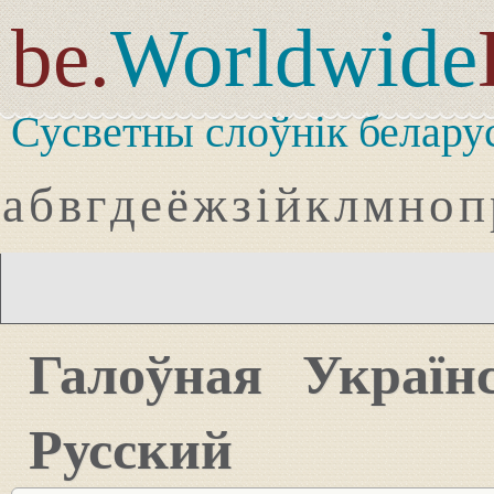
be.
Worldwide
Сусветны слоўнік белару
а
б
в
г
д
е
ё
ж
з
і
й
к
л
м
н
о
п
Галоўная
Україн
Русский