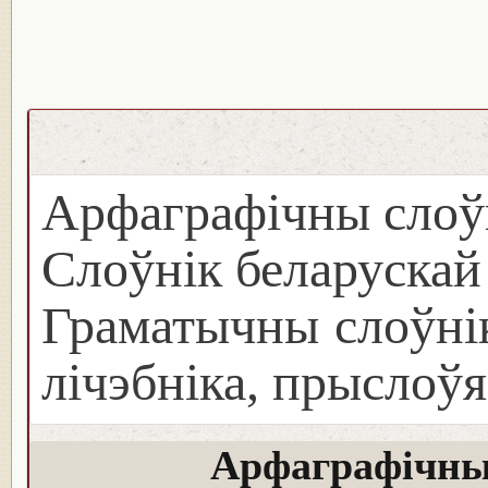
Арфаграфічны слоў
Слоўнік беларуска
Граматычны слоўнік
лічэбніка, прыслоўя
Арфаграфічны