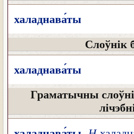
халаднава́ты
Слоўнік 
халаднава́ты
Граматычны слоўні
лічэбн
халаднава́ты
Н
халадна