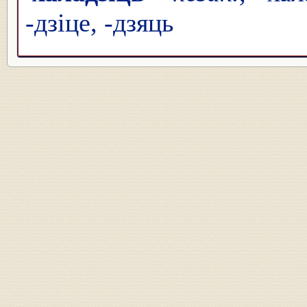
-дзіце, -дзяць