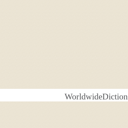
WorldwideDiction