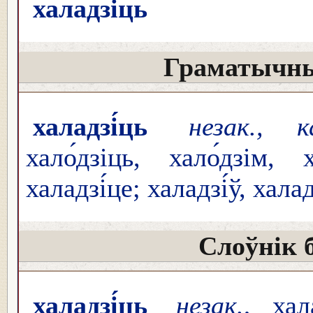
халадзі́ць
Граматычны
халадзі́ць
незак., к
хало́дзіць, хало́дзім, х
халадзі́це; халадзі́ў, халад
Слоўнік 
халадзі́ць
незак.
, хал