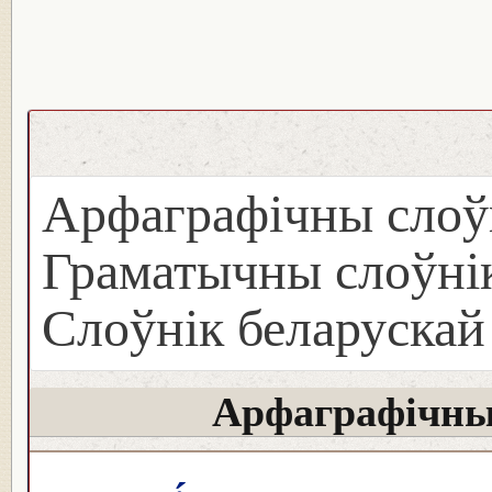
Арфаграфічны слоў
Граматычны слоўнік
Слоўнік беларуска
Арфаграфічны