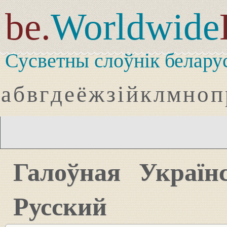
be.
Worldwide
Сусветны слоўнік белару
а
б
в
г
д
е
ё
ж
з
і
й
к
л
м
н
о
п
Галоўная
Україн
Русский