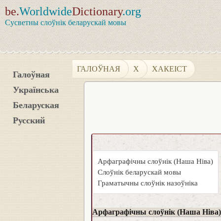
be.
Worldwide
Dictionary
.org
Сусветны слоўнік беларускай мовы
ГАЛОЎНАЯ
Х
ХАКЕІСТ
Галоўная
Українська
Беларуская
Русский
Арфаграфічны слоўнік (Наша Ніва)
Слоўнік беларускай мовы
Граматычны слоўнік назоўніка
Арфаграфічны слоўнік (Наша Ніва)