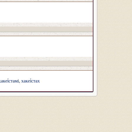
хакеі́стамі, хакеі́стах