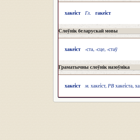
хакеі́ст
Гл.
гакеі́ст
Слоўнік беларускай мовы
хакеі́ст
-ста, -сце, -стаў
Граматычны слоўнік назоўніка
хакеі́ст
м.
хакеі́ст,
РВ
хакеі́ста, ха