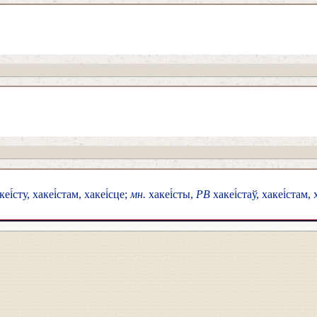
кеі́сту, хакеі́стам, хакеі́сце;
мн.
хакеі́сты,
РВ
хакеі́стаў, хакеі́стам, 