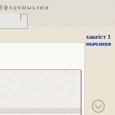
ў
ф
х
ц
ч
ш
ы
ь
э
ю
я
хакеіст 1
значэння