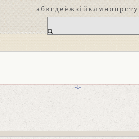
а
б
в
г
д
е
ё
ж
з
і
й
к
л
м
н
о
п
р
с
т
у
-1-