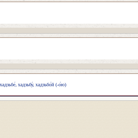
хадзьбе́, хадзьбу́, хадзьбо́й (-о́ю)