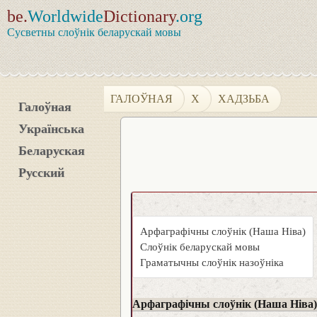
be.
Worldwide
Dictionary
.org
Сусветны слоўнік беларускай мовы
ГАЛОЎНАЯ
Х
ХАДЗЬБА
Галоўная
Українська
Беларуская
Русский
Арфаграфічны слоўнік (Наша Ніва)
Слоўнік беларускай мовы
Граматычны слоўнік назоўніка
Арфаграфічны слоўнік (Наша Ніва)