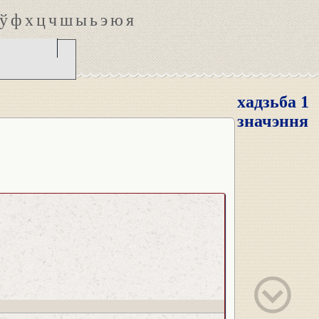
ў
ф
х
ц
ч
ш
ы
ь
э
ю
я
хадзьба 1
значэння