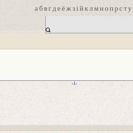
а
б
в
г
д
е
ё
ж
з
і
й
к
л
м
н
о
п
р
с
т
у
-1-