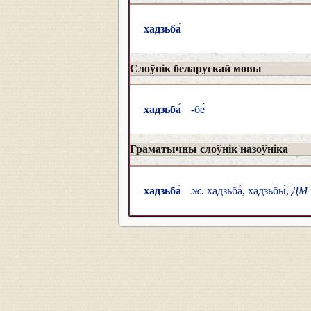
хадзьба́
Слоўнік беларускай мовы
хадзьба́
-бе́
Граматычны слоўнік назоўніка
хадзьба́
ж.
хадзьба́, хадзьбы́,
ДМ