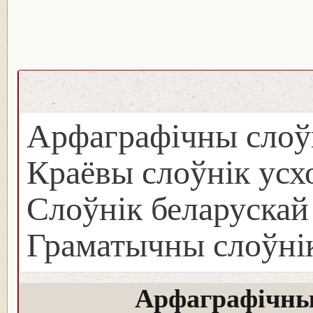
Арфаграфічны слоў
Краёвы слоўнік ус
Слоўнік беларуска
Граматычны слоўнік
Арфаграфічны