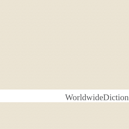
WorldwideDiction