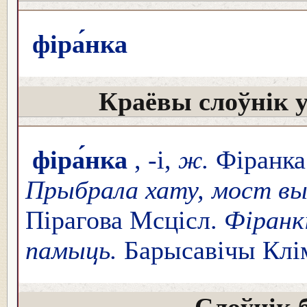
фіра́нка
Краёвы слоўнік 
фіра́нка
, -і,
ж.
Фіранка
Прыбрала хату, мост вы
Пірагова Мсцісл.
Фіранкі
памыць.
Барысавічы Клі