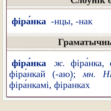
Слоўнік 
фіра́нка
-нцы, -нак
Граматычны
фіра́нка
ж.
фіра́нка, 
фіра́нкай (-аю);
мн. Н
фіра́нкамі, фіра́нках