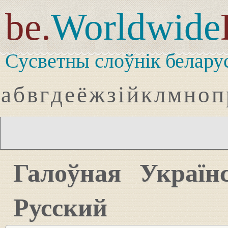
be.
Worldwide
Сусветны слоўнік белару
а
б
в
г
д
е
ё
ж
з
і
й
к
л
м
н
о
п
Галоўная
Україн
Русский