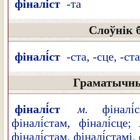
фіналі́ст
-та
Слоўнік 
фіналі́ст
-ста, -сце, -ст
Граматычны
фіналі́ст
м.
фіналі́
фіналі́стам, фіналі́сце;
фіналі́стам, фіналі́стамі,