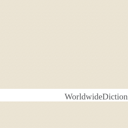
WorldwideDiction