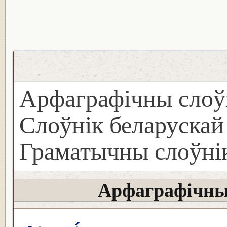
Арфаграфічны слоў
Слоўнік беларуска
Граматычны слоўнік
Арфаграфічны