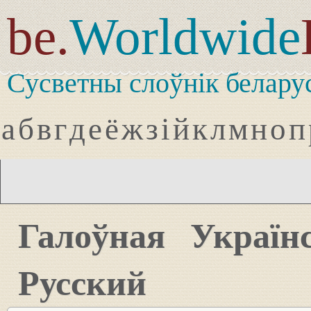
be.
Worldwide
Сусветны слоўнік белару
а
б
в
г
д
е
ё
ж
з
і
й
к
л
м
н
о
п
Галоўная
Україн
Русский