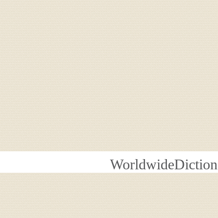
WorldwideDiction