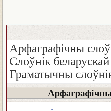
Арфаграфічны слоў
Слоўнік беларуска
Граматычны слоўнік
Арфаграфічны