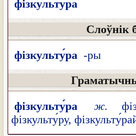
фізкульту́ра
Слоўнік 
фізкульту́ра
-ры
Граматычны
фізкульту́ра
ж.
фізк
фізкульту́ру, фізкульту́ра