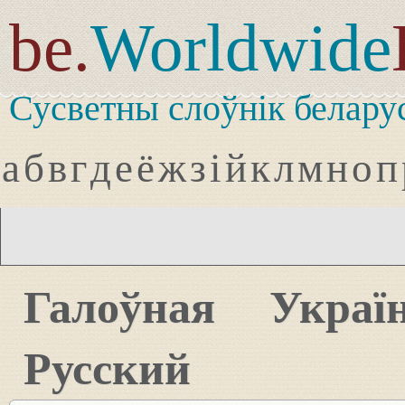
be.
Worldwide
Сусветны слоўнік белару
а
б
в
г
д
е
ё
ж
з
і
й
к
л
м
н
о
п
Галоўная
Украї
Русский