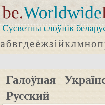
be.
Worldwide
Сусветны слоўнік белару
а
б
в
г
д
е
ё
ж
з
і
й
к
л
м
н
о
п
Галоўная
Україн
Русский