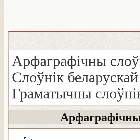
Арфаграфічны слоў
Слоўнік беларуска
Граматычны слоўнік
Арфаграфічны