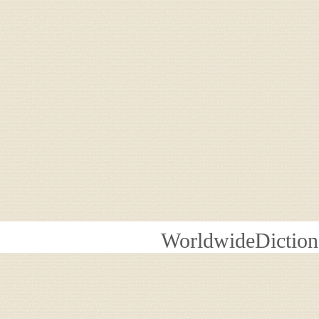
WorldwideDiction