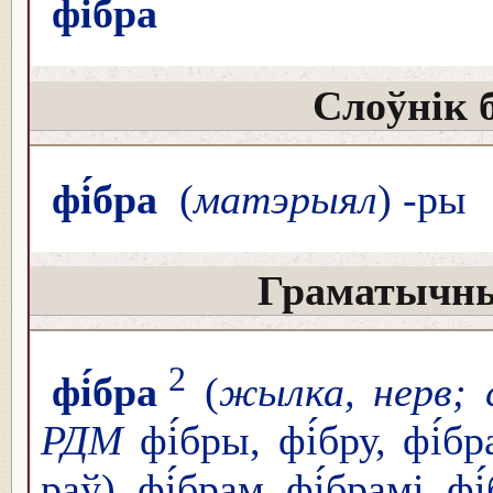
фі́бра
Слоўнік 
фі́бра
(
матэрыял
) -ры
Граматычны
2
фі́бра
(
жылка, нерв; 
РДМ
фі́бры, фі́бру, фі́б
раў), фі́брам, фі́брамі, фі