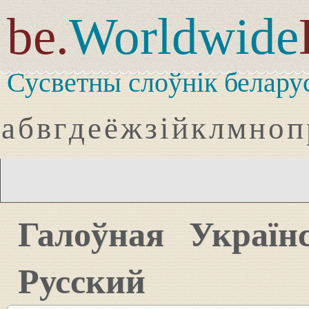
be.
Worldwide
Сусветны слоўнік белару
а
б
в
г
д
е
ё
ж
з
і
й
к
л
м
н
о
п
Галоўная
Україн
Русский