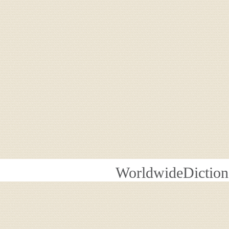
WorldwideDiction