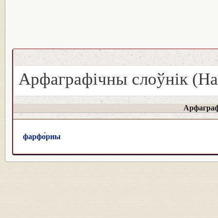
Арфаграфічны слоўнік (На
Арфаграф
фарфо́рны