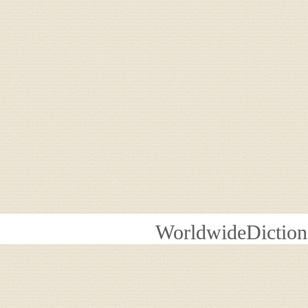
WorldwideDiction