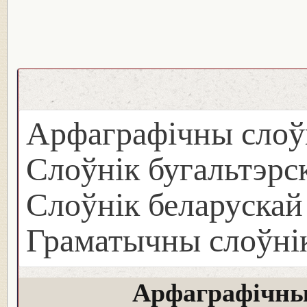
Арфаграфічны слоў
Слоўнік бугальтэрск
Слоўнік беларуска
Граматычны слоўнік
Арфаграфічны