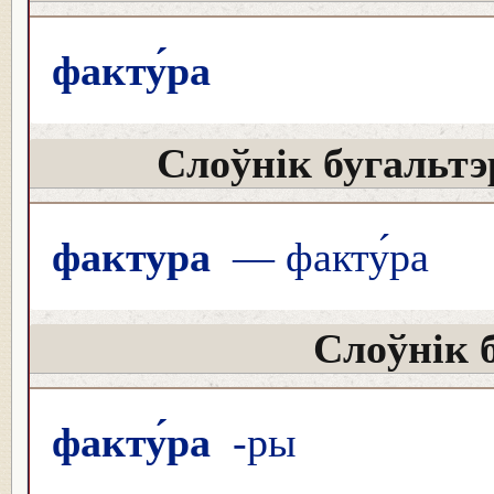
факту́ра
Слоўнік бугальтэ
фактура
— факту́ра
Слоўнік 
факту́ра
-ры