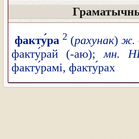
Граматычны
2
факту́ра
(
рахунак
)
ж.
факту́рай (-аю);
мн. Н
факту́рамі, факту́рах