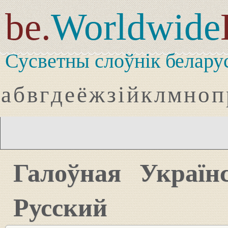
be.
Worldwide
Сусветны слоўнік белару
а
б
в
г
д
е
ё
ж
з
і
й
к
л
м
н
о
п
Галоўная
Україн
Русский