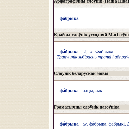
Арфаграфічны слоўнік (Наша Ніва)
фа́брыка
Краёвы слоўнік усходняй Магіле
фа́брыка
, -і,
ж.
Фабрыка.
Трапушнік зьбіраець трапкі і адпраў
Слоўнік беларускай мовы
фа́брыка
-ыцы, -ык
Граматычны слоўнік назоўніка
фа́брыка
ж.
фа́брыка, фа́брыкі,