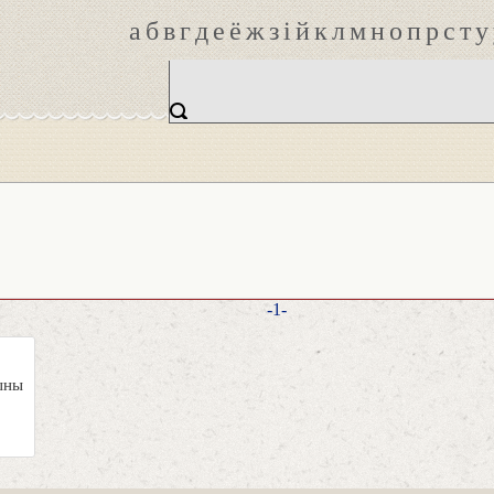
а
б
в
г
д
е
ё
ж
з
і
й
к
л
м
н
о
п
р
с
т
у
-1-
ыны