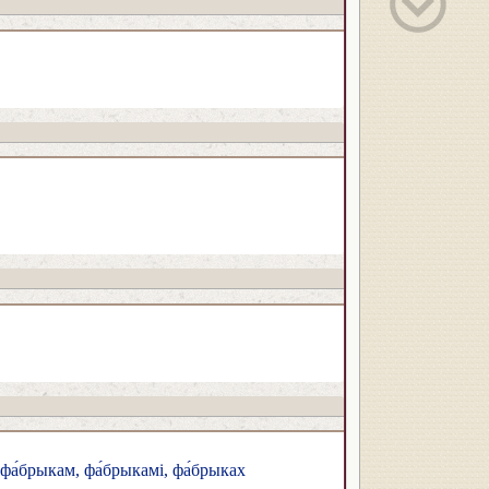
 фа́брыкам, фа́брыкамі, фа́брыках