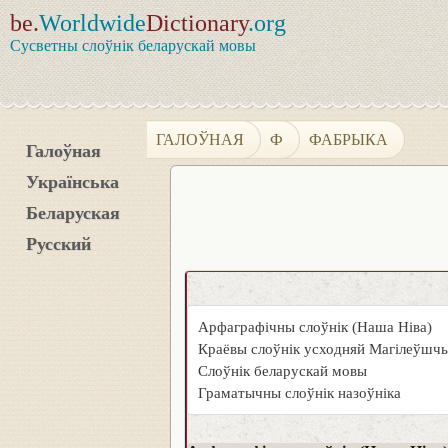
be.
Worldwide
Dictionary
.org
Сусветны слоўнік беларускай мовы
ГАЛОЎНАЯ
Ф
ФАБРЫКА
Галоўная
Українська
Беларуская
Русский
Арфаграфічны слоўнік (Наша Ніва)
Краёвы слоўнік усходняй Магілеўшч
Слоўнік беларускай мовы
Граматычны слоўнік назоўніка