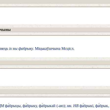
ўшчыны
ляець іх ны фабрыку.
Міцькаўшчына Мсцісл.
ДМ
фа́брыцы, фа́брыку, фа́брыкай (-аю);
мн. НВ
фа́брыкі, фа́брык,