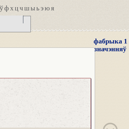
ў
ф
х
ц
ч
ш
ы
ь
э
ю
я
фабрыка 1
значэнняў