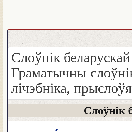
Слоўнік беларуска
Граматычны слоўнік
лічэбніка, прыслоўя
Слоўнік 