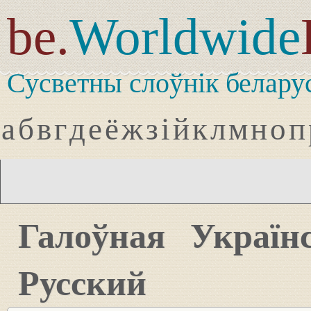
be.
Worldwide
Сусветны слоўнік белару
а
б
в
г
д
е
ё
ж
з
і
й
к
л
м
н
о
п
Галоўная
Україн
Русский