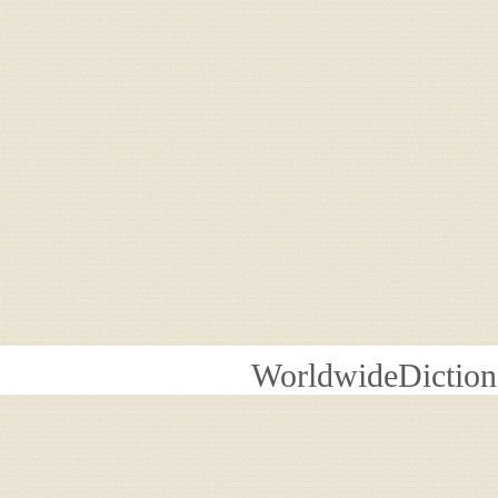
WorldwideDiction