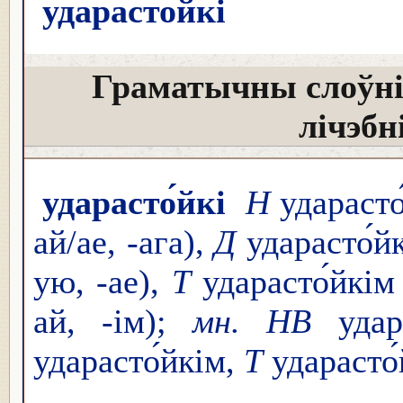
ударасто́йкі
Граматычны слоўні
лічэбн
ударасто́йкі
Н
ударасто́
ай/ае, -ага),
Д
ударасто́йк
ую, -ае),
Т
ударасто́йкім 
ай, -ім);
мн. НВ
удара
ударасто́йкім,
Т
ударасто́