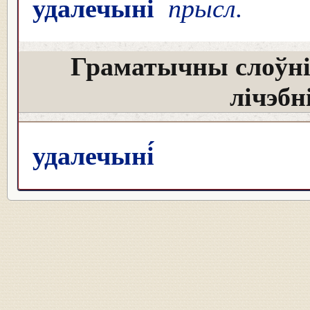
удалечыні́
прысл.
Граматычны слоўні
лічэбн
удалечыні́