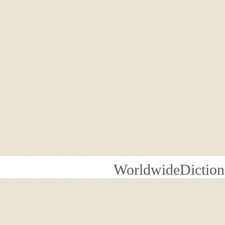
WorldwideDiction