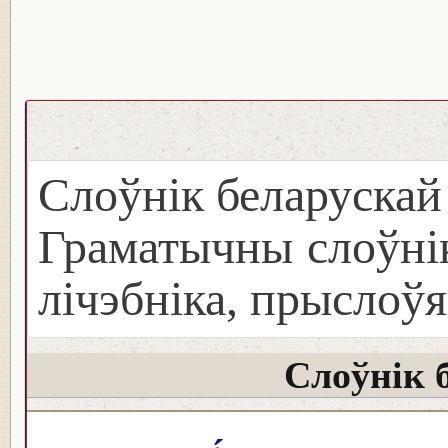
Слоўнік беларуска
Граматычны слоўнік
лічэбніка, прыслоўя
Слоўнік 