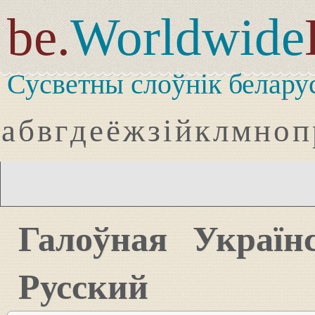
be.
Worldwide
Сусветны слоўнік белару
а
б
в
г
д
е
ё
ж
з
і
й
к
л
м
н
о
п
Галоўная
Україн
Русский