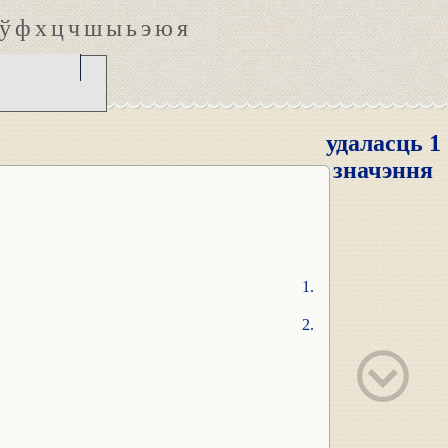
ў
ф
х
ц
ч
ш
ы
ь
э
ю
я
удаласць 1
значэння