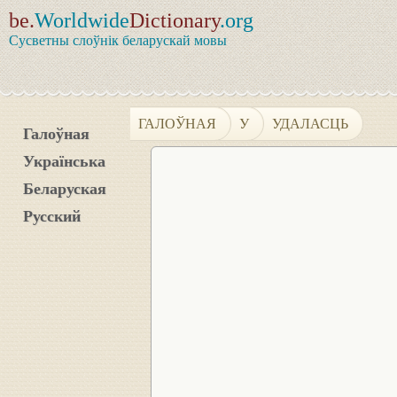
be.
Worldwide
Dictionary
.org
Сусветны слоўнік беларускай мовы
ГАЛОЎНАЯ
У
УДАЛАСЦЬ
Галоўная
Українська
Беларуская
Русский