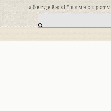
а
б
в
г
д
е
ё
ж
з
і
й
к
л
м
н
о
п
р
с
т
у