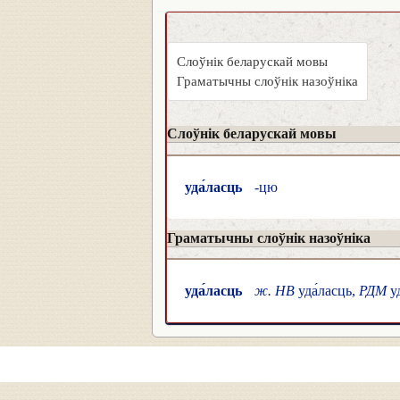
Слоўнік беларускай мовы
Граматычны слоўнік назоўніка
Слоўнік беларускай мовы
уда́ласць
-цю
Граматычны слоўнік назоўніка
уда́ласць
ж. НВ
уда́ласць,
РДМ
уд