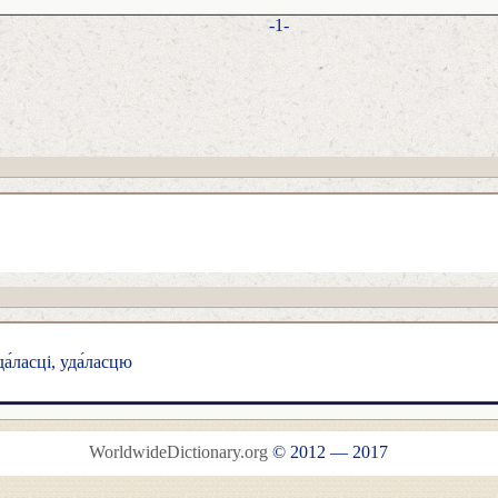
-1-
а́ласці, уда́ласцю
WorldwideDictionary.org
© 2012 — 2017