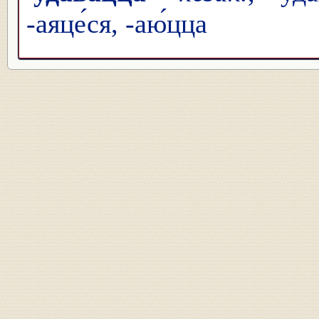
-аяце́ся, -аю́цца