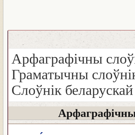
Арфаграфічны слоў
Граматычны слоўнік
Слоўнік беларуска
Арфаграфічны