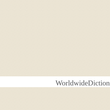
WorldwideDiction