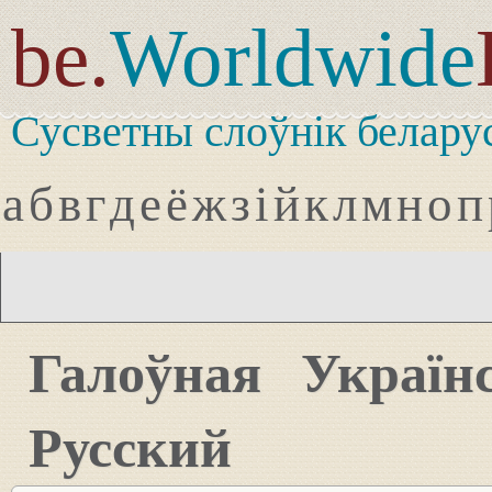
be.
Worldwide
Сусветны слоўнік белару
а
б
в
г
д
е
ё
ж
з
і
й
к
л
м
н
о
п
Галоўная
Україн
Русский