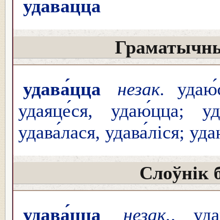
удава́цца
Граматычны
удава́цца
незак.
удаю́с
удаяце́ся, удаю́цца; уда
удава́лася, удава́ліся; уд
Слоўнік 
удава́цца
незак.
, уда